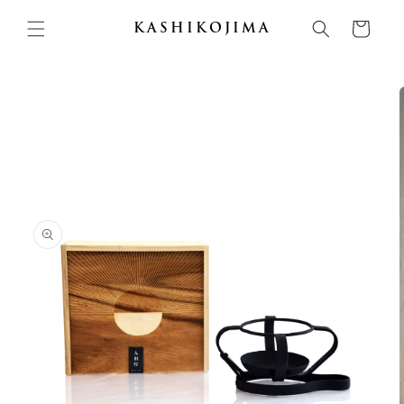
コンテ
カ
ンツに
ー
KASHIKOJIMA
進む
ト
商品情
報にス
キップ