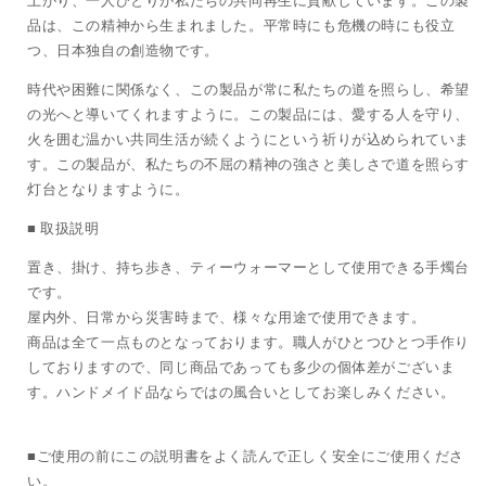
上がり、一人ひとりが私たちの共同再生に貢献しています。この製
品は、この精神から生まれました。平常時にも危機の時にも役立
つ、日本独自の創造物です。
時代や困難に関係なく、この製品が常に私たちの道を照らし、希望
の光へと導いてくれますように。この製品には、愛する人を守り、
火を囲む温かい共同生活が続くようにという祈りが込められていま
す。この製品が、私たちの不屈の精神の強さと美しさで道を照らす
灯台となりますように。
■ 取扱説明
置き、掛け、持ち歩き、ティーウォーマーとして使用できる手燭台
です。
屋内外、日常から災害時まで、様々な用途で使用できます。
商品は全て一点ものとなっております。職人がひとつひとつ手作り
しておりますので、同じ商品であっても多少の個体差がございま
す。ハンドメイド品ならではの風合いとしてお楽しみください。
■ご使用の前にこの説明書をよく読んで正しく安全にご使用くださ
い。