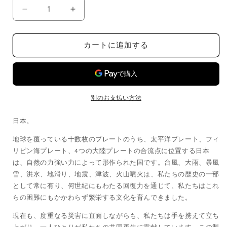
量
入
入
相
相
灯
灯
カートに追加する
の
の
数
数
量
量
を
を
減
増
別のお支払い方法
ら
や
日本。
す
す
地球を覆っている十数枚のプレートのうち、太平洋プレート、フィ
リピン海プレート、4つの大陸プレートの合流点に位置する日本
は、自然の力強い力によって形作られた国です。台風、大雨、暴風
雪、洪水、地滑り、地震、津波、火山噴火は、私たちの歴史の一部
として常に有り、何世紀にもわたる回復力を通じて、私たちはこれ
らの困難にもかかわらず繁栄する文化を育んできました。
現在も、度重なる災害に直面しながらも、私たちは手を携えて立ち