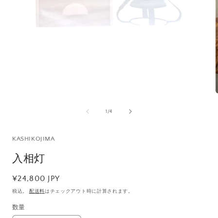
モ
ー
ダ
ル
で
メ
デ
ィ
ア
(1)
の
1
/
4
を
開
く
KASHIKOJIMA
入相灯
(
通
¥24,800 JPY
常
税込。
配送料
はチェックアウト時に計算されます。
価
数量
数
格